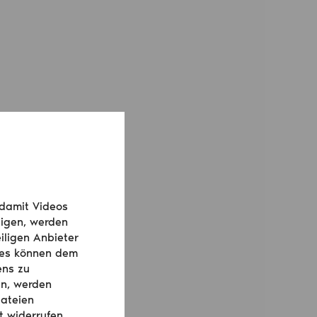
 damit Videos
igen, werden
iligen Anbieter
ies können dem
ens zu
en, werden
dateien
t widerrufen.