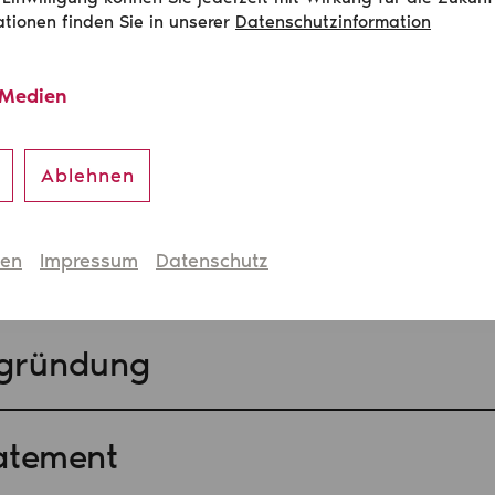
tle
ationen finden Sie in unserer
Datenschutzinformation
 Medien
raum«
lin
Ablehnen
hen
Impressum
Datenschutz
egründung
atement