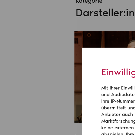
Kategorie
Darsteller:i
Einwill
Mit Ihrer Einw
und Audiodatei
Ihre IP-Nummer
übermittelt un
Anbieter auch 
Marktforschung
keine externen
abspielen. Ihre