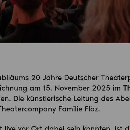
Jubiläums 20 Jahre Deutscher Theater
eichnung am 15. November 2025 im
T
hen. Die künstlerische Leitung des Abe
Theatercompany Familie Flöz.
ht live vor Ort dabei sein konnten, ist