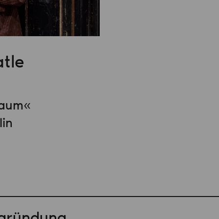
tle
raum«
lin
egründung