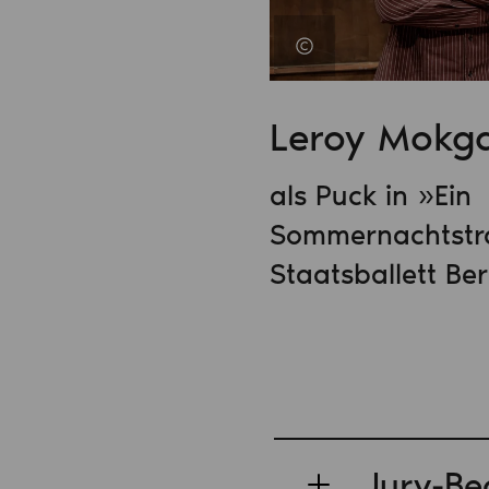
Leroy Mokga
als Puck in »Ein
Sommernachtst
Staatsballett Ber
Jury-B