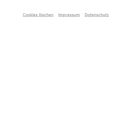
Mehr erfahren
Cookies löschen
Impressum
Datenschutz
Theater und Orchester für die
Demokratie
Mehr erfahren