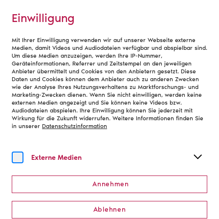
Einwilligung
Mit Ihrer Einwilligung verwenden wir auf unserer Webseite externe
Newsletter
Medien, damit Videos und Audiodateien verfügbar und abspielbar sind.
Um diese Medien anzuzeigen, werden Ihre IP-Nummer,
Geräteinformationen, Referrer und Zeitstempel an den jeweiligen
Anbieter übermittelt und Cookies von den Anbietern gesetzt. Diese
Newsletter
Daten und Cookies können dem Anbieter auch zu anderen Zwecken
wie der Analyse Ihres Nutzungsverhaltens zu Marktforschungs- und
Marketing-Zwecken dienen. Wenn Sie nicht einwilligen, werden keine
E-Mail
externen Medien angezeigt und Sie können keine Videos bzw.
Audiodateien abspielen. Ihre Einwilligung können Sie jederzeit mit
Wirkung für die Zukunft widerrufen. Weitere Informationen finden Sie
in unserer
Datenschutzinformation
Ich bin mit der Verwendung meiner E-Mail-Adresse zum
Versand des Newsletters durch den Deutschen Bühnenverein
einverstanden. Der Newsletter informiert Sie monatlich über
Externe Medien
die neuesten Aktivitäten des Bühnenvereins und gibt Ihnen
Einblicke in Themen, Initiativen und Ideen, mit denen sich die
Theater und Orchester beschäftigen. Weiterhin willige ich ein,
dass zum Zwecke der optimierten Gestaltung künftiger
Annehmen
Newsletter Daten über mein Leseverhalten (Zeitpunkt des
Öffnens und der Klicks; Klickverhalten; Standort) und
Geräteinformationen verarbeitet werden. Sie können den
Ablehnen
Newsletter jederzeit ohne Angaben von Gründen mit Wirkung