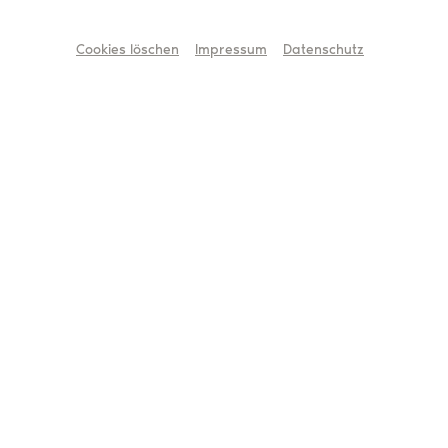
Cookies löschen
Impressum
Datenschutz
Carsten Brosda
Präsident Deutscher Bühnenverein,
Hamburgs Senator für Kultur und Medien
0221 208 12-12
verres@buehnenverein.de