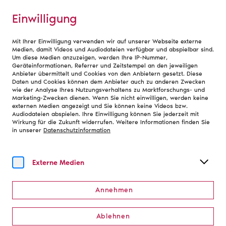
Einwilligung
Mit Ihrer Einwilligung verwenden wir auf unserer Webseite externe
Team
Medien, damit Videos und Audiodateien verfügbar und abspielbar sind.
Um diese Medien anzuzeigen, werden Ihre IP-Nummer,
Geräteinformationen, Referrer und Zeitstempel an den jeweiligen
Anbieter übermittelt und Cookies von den Anbietern gesetzt. Diese
Hauptgeschäftsstelle
Daten und Cookies können dem Anbieter auch zu anderen Zwecken
wie der Analyse Ihres Nutzungsverhaltens zu Marktforschungs- und
Marketing-Zwecken dienen. Wenn Sie nicht einwilligen, werden keine
Die Hauptgeschäftsstelle des Bundesverbands hat
externen Medien angezeigt und Sie können keine Videos bzw.
Audiodateien abspielen. Ihre Einwilligung können Sie jederzeit mit
ihren Sitz in der Kölner Innenstadt. Hier arbeiten rund
Wirkung für die Zukunft widerrufen. Weitere Informationen finden Sie
30 Mitarbeiter:innen für die Mitglieder des
in unserer
Datenschutzinformation
Bühnenvereins und für die Theater und Orchester in
Deutschland. Lernen Sie uns kennen!
Externe Medien
Präsident und Vorstand
Annehmen
Ablehnen