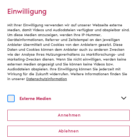
Einwilligung
Mit Ihrer Einwilligung verwenden wir auf unserer Webseite externe
Berufe am Theater
Medien, damit Videos und Audiodateien verfügbar und abspielbar sind.
Um diese Medien anzuzeigen, werden Ihre IP-Nummer,
Geräteinformationen, Referrer und Zeitstempel an den jeweiligen
Anbieter übermittelt und Cookies von den Anbietern gesetzt. Diese
Ausbildung am Theater
Daten und Cookies können dem Anbieter auch zu anderen Zwecken
wie der Analyse Ihres Nutzungsverhaltens zu Marktforschungs- und
Marketing-Zwecken dienen. Wenn Sie nicht einwilligen, werden keine
externen Medien angezeigt und Sie können keine Videos bzw.
Damit eine Vorstellung am Theater stattfinden kann,
Audiodateien abspielen. Ihre Einwilligung können Sie jederzeit mit
Wirkung für die Zukunft widerrufen. Weitere Informationen finden Sie
arbeiten viele Menschen hinter den Kulissen zusammen.
in unserer
Datenschutzinformation
Sie planen, bauen, organisieren, gestalten und
betreuen den gesamten Theaterbetrieb. Für viele dieser
Aufgaben gibt es anerkannte Ausbildungsberufe und
Externe Medien
vielfältige Einstiegsmöglichkeiten.
Eine Ausbildung am Theater bietet die Chance, einen
Annehmen
Beruf zu erlernen und gleichzeitig Teil eines kreativen
und abwechslungsreichen Arbeitsumfelds zu werden.
Ablehnen