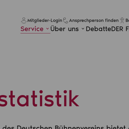
Mitglieder-Login
Ansprechperson finden
B
Service
Über uns
Debatte
DER 
tatistik
ik des Deutschen Bühnenvereins biete