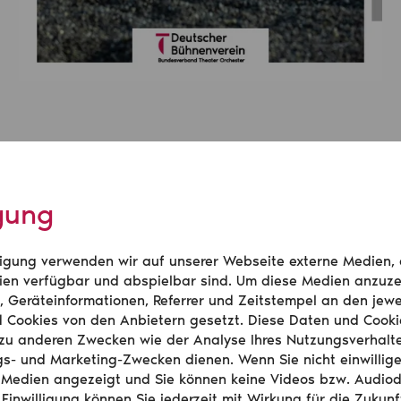
, Geschäftsführende Direktorin des D
igung
illigung verwenden wir auf unserer Webseite externe Medien,
 Besuchszahlen um fast vier Prozent 
en verfügbar und abspielbar sind. Um diese Medien anzuze
, Geräteinformationen, Referrer und Zeitstempel an den jewe
ie kontinuierliche Wiedergewinnung d
d Cookies von den Anbietern gesetzt. Diese Daten und Cook
zu anderen Zwecken wie der Analyse Ihres Nutzungsverhalt
Einschnitt in Zeiten multipler Krisen
s- und Marketing-Zwecken dienen. Wenn Sie nicht einwillig
 Medien angezeigt und Sie können keine Videos bzw. Audio
 Einwilligung können Sie jederzeit mit Wirkung für die Zukunf