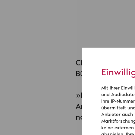
Claudia Schmitz
Einwill
Bühnenvereins:
Mit Ihrer Einw
»Die Zunahme der
und Audiodatei
Ihre IP-Nummer
Anzeichen für d
übermittelt un
Anbieter auch 
nach dem Corona-
Marktforschung
keine externen
abspielen. Ihre