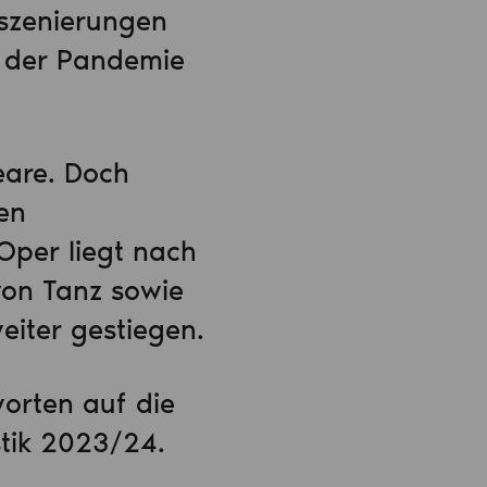
nszenierungen
h der Pandemie
eare. Doch
en
Oper liegt nach
von Tanz sowie
eiter gestiegen.
worten auf die
stik 2023/24.