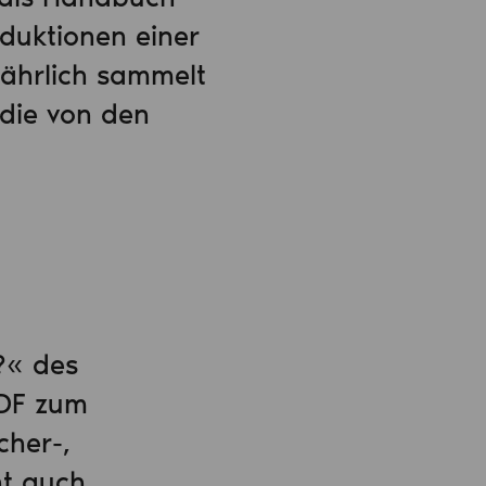
oduktionen einer
jährlich sammelt
die von den
?« des
PDF zum
cher-,
ht auch