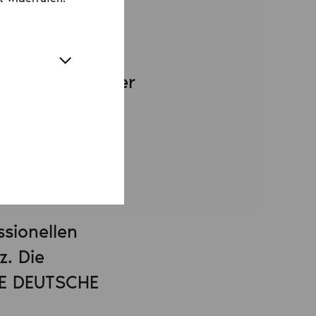
g Büchners
s 25
 mit 30
ch innerhalb der
e Shakespeare
spielt, während
Bedeutung
ssionellen
z. Die
DIE DEUTSCHE