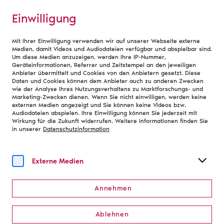
Einwilligung
Mit Ihrer Einwilligung verwenden wir auf unserer Webseite externe
Bundesverband
Medien, damit Videos und Audiodateien verfügbar und abspielbar sind.
Um diese Medien anzuzeigen, werden Ihre IP-Nummer,
Geräteinformationen, Referrer und Zeitstempel an den jeweiligen
Anbieter übermittelt und Cookies von den Anbietern gesetzt. Diese
Vorstand
Daten und Cookies können dem Anbieter auch zu anderen Zwecken
wie der Analyse Ihres Nutzungsverhaltens zu Marktforschungs- und
Marketing-Zwecken dienen. Wenn Sie nicht einwilligen, werden keine
Der Vorstand des Bühnenvereins setzt sich aus der
externen Medien angezeigt und Sie können keine Videos bzw.
Audiodateien abspielen. Ihre Einwilligung können Sie jederzeit mit
Geschäftsführenden Direktorin, Claudia Schmitz, und
Wirkung für die Zukunft widerrufen. Weitere Informationen finden Sie
dem Stellvertretenden Geschäftsführenden Direktor,
in unserer
Datenschutzinformation
Michael Schröder, zusammen. Gemeinsam mit dem
Präsidium des Bühnenvereins bestimmen sie die
kulturpolitischen Schwerpunkte des Vereins und leiten
Externe Medien
die Verbandsgeschäfte aus der Hauptgeschäftsstelle
in Köln.
Annehmen
Ablehnen