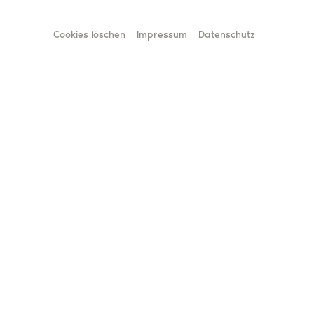
Cookies löschen
Impressum
Datenschutz
Geschäftsführende Direktorin
Claudia Schmitz, geboren 1970, ist seit Januar 2022
Geschäftsführende Direktorin des Deutschen
Bühnenvereins. Zuvor hat sie ab 2016 als
Kaufmännische Geschäftsführerin das Düsseldorfer
Schauspielhaus in der Doppelspitze mit dem