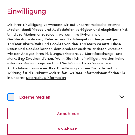
Einwilligung
Mit Ihrer Einwilligung verwenden wir auf unserer Webseite externe
Home
Medien, damit Videos und Audiodateien verfügbar und abspielbar sind.
Um diese Medien anzuzeigen, werden Ihre IP-Nummer,
Geräteinformationen, Referrer und Zeitstempel an den jeweiligen
Anbieter übermittelt und Cookies von den Anbietern gesetzt. Diese
Deutscher Theaterpreis
Daten und Cookies können dem Anbieter auch zu anderen Zwecken
wie der Analyse Ihres Nutzungsverhaltens zu Marktforschungs- und
DER FAUST
Marketing-Zwecken dienen. Wenn Sie nicht einwilligen, werden keine
externen Medien angezeigt und Sie können keine Videos bzw.
Audiodateien abspielen. Ihre Einwilligung können Sie jederzeit mit
Wirkung für die Zukunft widerrufen. Weitere Informationen finden Sie
Der Deutsche Theaterpreis DER FAUST ist ein Preis von
in unserer
Datenschutzinformation
Theaterschaffenden für Theaterschaffende. Er wird seit
2006 vom Deutschen Bühnenverein zusammen mit der
Deutschen Akademie der Darstellenden Künste und der
Externe Medien
Kulturstiftung der Länder vergeben und ehrt
herausragende künstlerische Leistungen, die die
Annehmen
Vielfalt der Theaterlandschaft in Deutschland
widerspiegeln.
Ablehnen