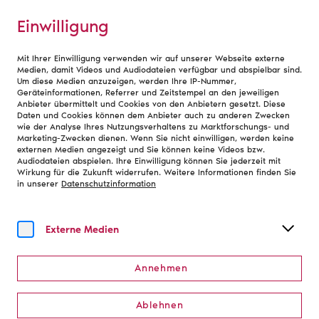
Einwilligung
Mit Ihrer Einwilligung verwenden wir auf unserer Webseite externe
Publikationen
Medien, damit Videos und Audiodateien verfügbar und abspielbar sind.
Um diese Medien anzuzeigen, werden Ihre IP-Nummer,
Geräteinformationen, Referrer und Zeitstempel an den jeweiligen
Anbieter übermittelt und Cookies von den Anbietern gesetzt. Diese
Zur Sache!
Daten und Cookies können dem Anbieter auch zu anderen Zwecken
wie der Analyse Ihres Nutzungsverhaltens zu Marktforschungs- und
Marketing-Zwecken dienen. Wenn Sie nicht einwilligen, werden keine
Der Bühnenvereins-Podcast
externen Medien angezeigt und Sie können keine Videos bzw.
Audiodateien abspielen. Ihre Einwilligung können Sie jederzeit mit
Wirkung für die Zukunft widerrufen. Weitere Informationen finden Sie
in unserer
Datenschutzinformation
Zur Sache! – der Podcast des Deutschen Bühnenvereins
mit Marion Troja bringt kulturpolitische Aufreger zur
Sprache, diskutiert aktuelle Entwicklungen in Theater
Externe Medien
und Orchester und alles, was sich auf und hinter der
Bühne unserer Mitglieder abspielt. Wir kommen mit
Annehmen
Akteur:innen und Vertreter:innen aus und außerhalb der
Branche ins Gespräch und fragen nach. Ob kontroverse
Themen oder inspirierende Vorbilder – der
Ablehnen
Bühnenvereins-Podcast gibt vielen Stimmen Raum und