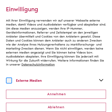
Einwilligung
Mit Ihrer Einwilligung verwenden wir auf unserer Webseite externe
Berufe am Theater
Medien, damit Videos und Audiodateien verfügbar und abspielbar sind.
Um diese Medien anzuzeigen, werden Ihre IP-Nummer,
Geräteinformationen, Referrer und Zeitstempel an den jeweiligen
Anbieter übermittelt und Cookies von den Anbietern gesetzt. Diese
Studium
Daten und Cookies können dem Anbieter auch zu anderen Zwecken
wie der Analyse Ihres Nutzungsverhaltens zu Marktforschungs- und
Marketing-Zwecken dienen. Wenn Sie nicht einwilligen, werden keine
externen Medien angezeigt und Sie können keine Videos bzw.
Theater ist ein Ort der Kreativität, des Austauschs und
Audiodateien abspielen. Ihre Einwilligung können Sie jederzeit mit
Wirkung für die Zukunft widerrufen. Weitere Informationen finden Sie
der Zusammenarbeit. Damit eine Inszenierung entsteht,
in unserer
Datenschutzinformation
arbeiten Menschen mit ganz unterschiedlichen
Kompetenzen zusammen: Künstler:innen,
Techniker:innen, Pädagog:innen, Dramaturg:innen,
Externe Medien
Kulturmanager:innen und viele weitere Fachkräfte.
Ein Studium eröffnet zahlreiche Wege in diese
Annehmen
Berufswelt. Je nach Interesse können Studierende
künstlerische, technische, pädagogische oder auch
Ablehnen
betriebswirtschaftliche Fächer studieren und sich auf