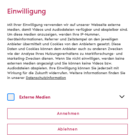
Einwilligung
Mit Ihrer Einwilligung verwenden wir auf unserer Webseite externe
Bundesverband
Medien, damit Videos und Audiodateien verfügbar und abspielbar sind.
Um diese Medien anzuzeigen, werden Ihre IP-Nummer,
Geräteinformationen, Referrer und Zeitstempel an den jeweiligen
Anbieter übermittelt und Cookies von den Anbietern gesetzt. Diese
Präsident und Präsidium
Daten und Cookies können dem Anbieter auch zu anderen Zwecken
wie der Analyse Ihres Nutzungsverhaltens zu Marktforschungs- und
Marketing-Zwecken dienen. Wenn Sie nicht einwilligen, werden keine
Der Präsident und das Präsidium des Deutschen
externen Medien angezeigt und Sie können keine Videos bzw.
Audiodateien abspielen. Ihre Einwilligung können Sie jederzeit mit
Bühnenvereins sind gemeinsam mit dem Vorstand für
Wirkung für die Zukunft widerrufen. Weitere Informationen finden Sie
die strategisch-operative Ausrichtung des
in unserer
Datenschutzinformation
Bühnenvereins verantwortlich. Zudem entscheiden sie
über die Aufnahme neuer Mitglieder.
Externe Medien
Annehmen
Ablehnen