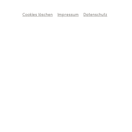
Cookies löschen
Impressum
Datenschutz
Marion Troja
Leiterin Kommunikation
0221 208 12-27
0151 5656 3626
troja@buehnenverein.de