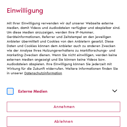
Einwilligung
Mit Ihrer Einwilligung verwenden wir auf unserer Webseite externe
Home
Medien, damit Videos und Audiodateien verfügbar und abspielbar sind.
Um diese Medien anzuzeigen, werden Ihre IP-Nummer,
Geräteinformationen, Referrer und Zeitstempel an den jeweiligen
Anbieter übermittelt und Cookies von den Anbietern gesetzt. Diese
Presse
Daten und Cookies können dem Anbieter auch zu anderen Zwecken
wie der Analyse Ihres Nutzungsverhaltens zu Marktforschungs- und
Marketing-Zwecken dienen. Wenn Sie nicht einwilligen, werden keine
externen Medien angezeigt und Sie können keine Videos bzw.
Sehr geehrte Damen und Herren, liebe
Audiodateien abspielen. Ihre Einwilligung können Sie jederzeit mit
Wirkung für die Zukunft widerrufen. Weitere Informationen finden Sie
Medienvertreter:innen,
in unserer
Datenschutzinformation
herzlich willkommen im Bereich für Presse des
Deutschen Bühnenvereins. Hier finden Sie
Externe Medien
Pressemitteilungen sowie Pressefotos. Bei
Presseanfragen und für weiteres Pressematerial
kontaktieren Sie uns gern.
Annehmen
Ablehnen