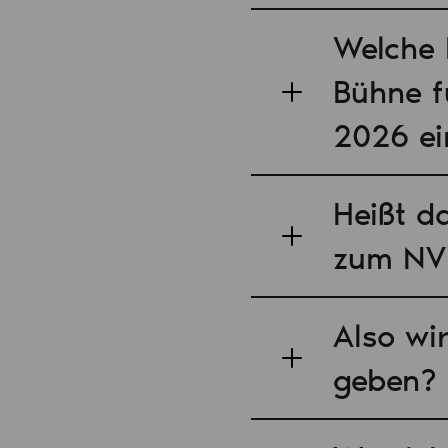
Welche 
Bühne f
2026 ei
Heißt d
zum NV 
Also wi
geben?