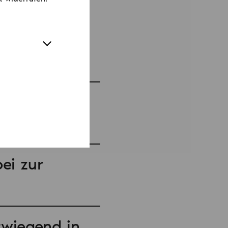
ften den NV
nden Sie hier:
nenverein
uell?
ei zur
rwiegend in