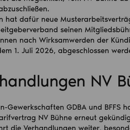
 abzuschließen.
 hat dafür neue Musterarbeitsverträge
eitgeberverband seinen Mitgliedsbü
können nach Wirksamwerden der Künd
dem 1. Juli 2026, abgeschlossen werd
rhandlungen NV B
nen-Gewerkschaften GDBA und BFFS h
arifvertrag NV Bühne erneut gekündig
hrt die Verhandlungen weiter, besond