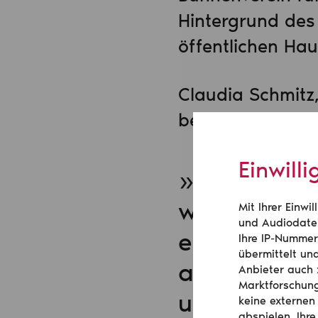
Hintergrund des
öffentlichen Ha
Claudia Schmitz
bezieht Position
Einwill
»In den Ver
wichtig: Di
Mit Ihrer Einw
und Audiodatei
erhalten, d
Ihre IP-Nummer
übermittelt un
arbeiten un
Anbieter auch 
Marktforschung
und dass di
keine externen
abspielen. Ihre