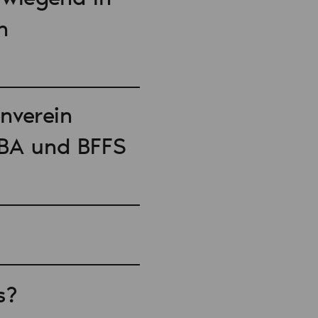
n
nverein
DBA und BFFS
s?