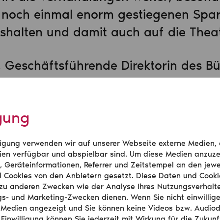
 noch einmal enorm gestiegenen Spar
ushalten und damit auch auf die Thea
, Geschäftsführende Direktorin des Bü
:
igung
handlungen sind uns folge
e Theaterlandschaft bundes
illigung verwenden wir auf unserer Webseite externe Medien,
en verfügbar und abspielbar sind. Um diese Medien anzuze
afür zu sorgen, dass die Be
, Geräteinformationen, Referrer und Zeitstempel an den jewe
d Cookies von den Anbietern gesetzt. Diese Daten und Cook
d Kunst auf die Bühne bri
zu anderen Zwecken wie der Analyse Ihres Nutzungsverhalt
s- und Marketing-Zwecken dienen. Wenn Sie nicht einwillig
e Theater gute Arbeitgebe
 Medien angezeigt und Sie können keine Videos bzw. Audio
 Einwilligung können Sie jederzeit mit Wirkung für die Zukunf