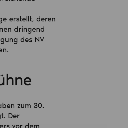
 erstellt, deren
hnen dringend
igung des NV
en.
ühne
aben zum 30.
t. Der
ers vor dem