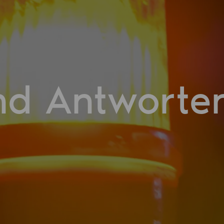
nd Antworte
e