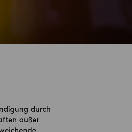
ündigung durch
ften außer
bweichende