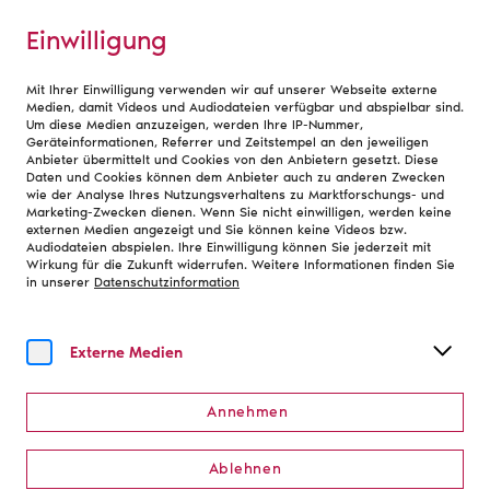
Einwilligung
Mit Ihrer Einwilligung verwenden wir auf unserer Webseite externe
Berufsbereiche
Medien, damit Videos und Audiodateien verfügbar und abspielbar sind.
Um diese Medien anzuzeigen, werden Ihre IP-Nummer,
Geräteinformationen, Referrer und Zeitstempel an den jeweiligen
Anbieter übermittelt und Cookies von den Anbietern gesetzt. Diese
Personal/Verwaltung
Daten und Cookies können dem Anbieter auch zu anderen Zwecken
wie der Analyse Ihres Nutzungsverhaltens zu Marktforschungs- und
Marketing-Zwecken dienen. Wenn Sie nicht einwilligen, werden keine
externen Medien angezeigt und Sie können keine Videos bzw.
Im Bereich Personal und Verwaltung sorgen
Audiodateien abspielen. Ihre Einwilligung können Sie jederzeit mit
Wirkung für die Zukunft widerrufen. Weitere Informationen finden Sie
Mitarbeitende dafür, dass der Theaterbetrieb
in unserer
Datenschutzinformation
reibungslos organisiert werden kann. Sie kümmern sich
unter anderem um Personalangelegenheiten, Finanzen,
Verträge und die Planung von Abläufen im
Externe Medien
Theateralltag.
Annehmen
Ablehnen