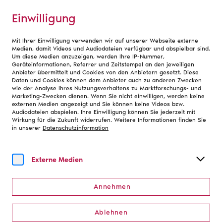
Einwilligung
Mit Ihrer Einwilligung verwenden wir auf unserer Webseite externe
Debatte
Medien, damit Videos und Audiodateien verfügbar und abspielbar sind.
Um diese Medien anzuzeigen, werden Ihre IP-Nummer,
Städtische Bühnen
Geräteinformationen, Referrer und Zeitstempel an den jeweiligen
Anbieter übermittelt und Cookies von den Anbietern gesetzt. Diese
Daten und Cookies können dem Anbieter auch zu anderen Zwecken
Osnabrück
wie der Analyse Ihres Nutzungsverhaltens zu Marktforschungs- und
Marketing-Zwecken dienen. Wenn Sie nicht einwilligen, werden keine
externen Medien angezeigt und Sie können keine Videos bzw.
Audiodateien abspielen. Ihre Einwilligung können Sie jederzeit mit
Wirkung für die Zukunft widerrufen. Weitere Informationen finden Sie
in unserer
Datenschutzinformation
Adresse
Städtische Bühnen Osnabrück gGmbH
Externe Medien
Domhof 10/11
49074 Osnabrück
+49 541 7600-00
Annehmen
www.theater-osnabrueck.de
Ablehnen