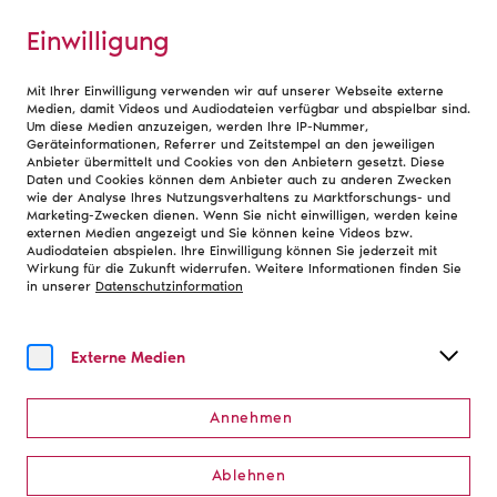
Einwilligung
Mit Ihrer Einwilligung verwenden wir auf unserer Webseite externe
Debatte
Medien, damit Videos und Audiodateien verfügbar und abspielbar sind.
Um diese Medien anzuzeigen, werden Ihre IP-Nummer,
Geräteinformationen, Referrer und Zeitstempel an den jeweiligen
Anbieter übermittelt und Cookies von den Anbietern gesetzt. Diese
Daten und Cookies können dem Anbieter auch zu anderen Zwecken
wie der Analyse Ihres Nutzungsverhaltens zu Marktforschungs- und
Marketing-Zwecken dienen. Wenn Sie nicht einwilligen, werden keine
Zur Übersicht
externen Medien angezeigt und Sie können keine Videos bzw.
Audiodateien abspielen. Ihre Einwilligung können Sie jederzeit mit
Wirkung für die Zukunft widerrufen. Weitere Informationen finden Sie
Monatlich neu: Themen aus
in unserer
Datenschutzinformation
Theater und Orchester
Externe Medien
Newsletter abonnieren
Annehmen
Ablehnen