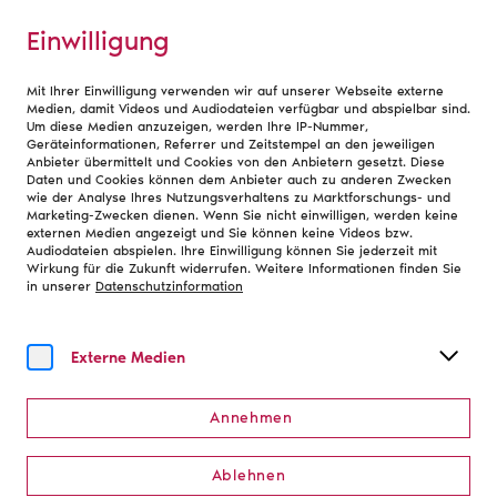
Einwilligung
Mit Ihrer Einwilligung verwenden wir auf unserer Webseite externe
Service
Medien, damit Videos und Audiodateien verfügbar und abspielbar sind.
Um diese Medien anzuzeigen, werden Ihre IP-Nummer,
Geräteinformationen, Referrer und Zeitstempel an den jeweiligen
Anbieter übermittelt und Cookies von den Anbietern gesetzt. Diese
Tarifverträge
Daten und Cookies können dem Anbieter auch zu anderen Zwecken
wie der Analyse Ihres Nutzungsverhaltens zu Marktforschungs- und
Marketing-Zwecken dienen. Wenn Sie nicht einwilligen, werden keine
An den Theatern und Orchestern in öffentlicher
externen Medien angezeigt und Sie können keine Videos bzw.
Audiodateien abspielen. Ihre Einwilligung können Sie jederzeit mit
Trägerschaft gelten verschiedene Tarifverträge. Nach
Wirkung für die Zukunft widerrufen. Weitere Informationen finden Sie
den Vorschriften dieser Tarifverträge bestimmt sich das
in unserer
Datenschutzinformation
einzelne Arbeitsverhältnis. Als Arbeitgeberverband
schließt der Deutsche Bühnenverein für das
künstlerische Personal der Theater und Orchester
Externe Medien
Tarifverträge mit den Künstler:innen-Gewerkschaften
Genossenschaft Deutscher Bühnen-Angehöriger
Annehmen
(GDBA), Vereinigung deutscher Opern- und
Tanzensembles (VdO) und Bundesverband Schauspiel
Ablehnen
(BFFS) ab.