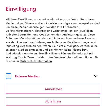
Einwilligung
Mit Ihrer Einwilligung verwenden wir auf unserer Webseite externe
Publikationen
Medien, damit Videos und Audiodateien verfügbar und abspielbar sind.
Um diese Medien anzuzeigen, werden Ihre IP-Nummer,
Geräteinformationen, Referrer und Zeitstempel an den jeweiligen
Anbieter übermittelt und Cookies von den Anbietern gesetzt. Diese
DIE DEUTSCHE BÜHNE
Daten und Cookies können dem Anbieter auch zu anderen Zwecken
wie der Analyse Ihres Nutzungsverhaltens zu Marktforschungs- und
Marketing-Zwecken dienen. Wenn Sie nicht einwilligen, werden keine
DIE DEUTSCHE BÜHNE ist ein Theatermagazin für alle
externen Medien angezeigt und Sie können keine Videos bzw.
Audiodateien abspielen. Ihre Einwilligung können Sie jederzeit mit
Sparten und erscheint sechsmal im Jahr. Mit einem
Wirkung für die Zukunft widerrufen. Weitere Informationen finden Sie
aktuellen Schwerpunktthema und weiteren Beiträgen
in unserer
Datenschutzinformation
bietet das Heft einen Überblick über prägende
Entwicklungen in Schauspiel, Musiktheater und Tanz
sowie dramaturgische und kulturpolitische Themen.
Externe Medien
Annehmen
Ablehnen