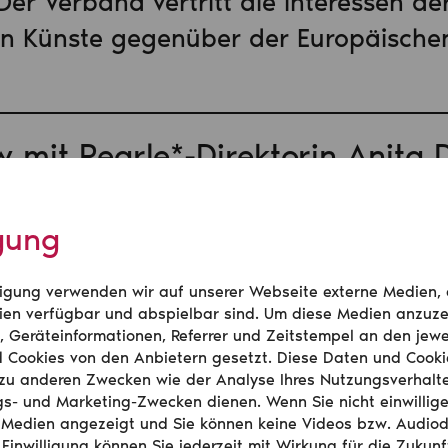
er Verband vertritt die Interessen de
n Künste gegenüber der Europäischen 
ew mit Pearle*-Direktorin Anita
igung
UROPA-Newsletter des Bühnenv
illigung verwenden wir auf unserer Webseite externe Medien,
gastrechte: Neue Regelungen f
en verfügbar und abspielbar sind. Um diese Medien anzuze
, Geräteinformationen, Referrer und Zeitstempel an den jewe
rt von Musikinstrumenten
d Cookies von den Anbietern gesetzt. Diese Daten und Cook
zu anderen Zwecken wie der Analyse Ihres Nutzungsverhalt
s- und Marketing-Zwecken dienen. Wenn Sie nicht einwillig
 Medien angezeigt und Sie können keine Videos bzw. Audio
 Einwilligung können Sie jederzeit mit Wirkung für die Zukunf