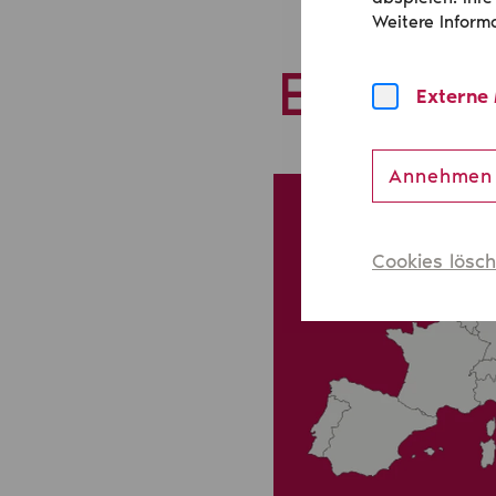
Weitere Inform
Europä
Externe
Annehmen
Cookies lösc