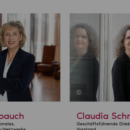
lbauch
Claudia Sch
onales,
Geschäftsführende Direkt
rn/Netzwerke
Vorstand