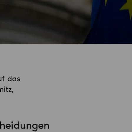
uf das
itz,
cheidungen