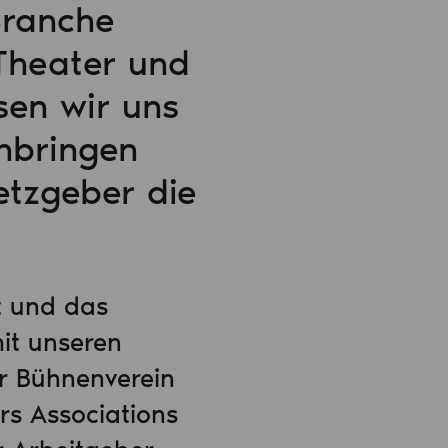
Branche
 Theater und
sen wir uns
nbringen
etzgeber die
it und das
mit unseren
er Bühnenverein
rs Associations