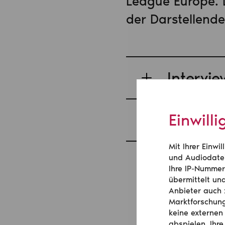
League Europe. D
der Darstellende
Intervi
Einwill
Neuer E
Mit Ihrer Einw
EU-Flug
und Audiodatei
Ihre IP-Nummer
Transpo
übermittelt un
Anbieter auch 
Marktforschung
keine externen
abspielen. Ihre