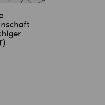
e
inschaft
chiger
T)