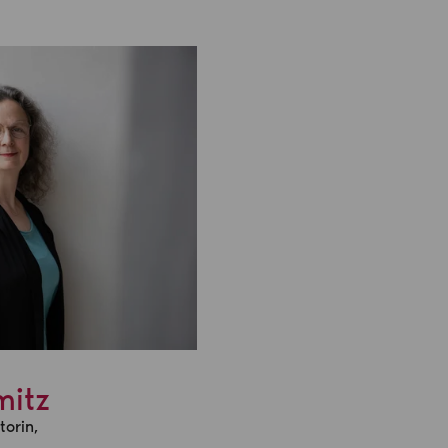
mitz
orin,