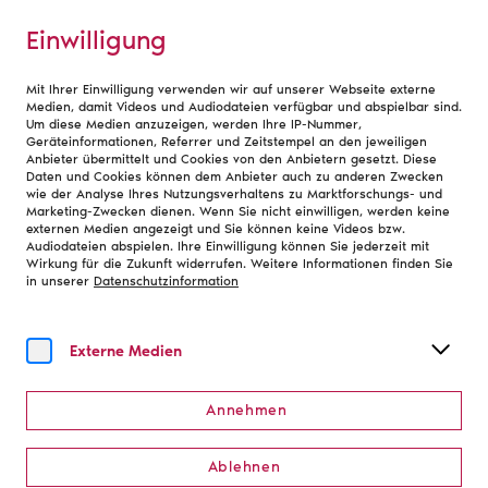
Einwilligung
Mit Ihrer Einwilligung verwenden wir auf unserer Webseite externe
Vorteile einer Mitgliedschaft
Medien, damit Videos und Audiodateien verfügbar und abspielbar sind.
Um diese Medien anzuzeigen, werden Ihre IP-Nummer,
Geräteinformationen, Referrer und Zeitstempel an den jeweiligen
Anbieter übermittelt und Cookies von den Anbietern gesetzt. Diese
Rabatt GEMA und GVL
Daten und Cookies können dem Anbieter auch zu anderen Zwecken
wie der Analyse Ihres Nutzungsverhaltens zu Marktforschungs- und
Marketing-Zwecken dienen. Wenn Sie nicht einwilligen, werden keine
Der Bühnenverein setzt sich für den Schutz und die
externen Medien angezeigt und Sie können keine Videos bzw.
Audiodateien abspielen. Ihre Einwilligung können Sie jederzeit mit
Vergütung von Urheber- und Leistungsschutzrechten
Wirkung für die Zukunft widerrufen. Weitere Informationen finden Sie
ein. Dafür verhandelt er mit den
in unserer
Datenschutzinformation
Verwertungsgesellschaften
GEMA (Gesellschaft für
musikalische Aufführungs- und mechanische
Vervielfältigungsrechte)
und
GVL (Gesellschaft zur
Externe Medien
Verwertung von Leistungsschutzrechten)
.
Annehmen
Was macht die GEMA?
Ablehnen
Die GEMA verwaltet die Nutzungsrechte von