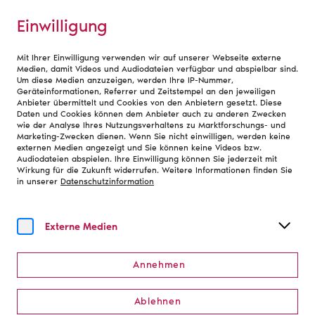
Einwilligung
Mit Ihrer Einwilligung verwenden wir auf unserer Webseite externe
Home
Medien, damit Videos und Audiodateien verfügbar und abspielbar sind.
Um diese Medien anzuzeigen, werden Ihre IP-Nummer,
Geräteinformationen, Referrer und Zeitstempel an den jeweiligen
Anbieter übermittelt und Cookies von den Anbietern gesetzt. Diese
Deutscher Theaterpreis
Daten und Cookies können dem Anbieter auch zu anderen Zwecken
wie der Analyse Ihres Nutzungsverhaltens zu Marktforschungs- und
DER FAUST
Marketing-Zwecken dienen. Wenn Sie nicht einwilligen, werden keine
externen Medien angezeigt und Sie können keine Videos bzw.
Audiodateien abspielen. Ihre Einwilligung können Sie jederzeit mit
Wirkung für die Zukunft widerrufen. Weitere Informationen finden Sie
Der Deutsche Theaterpreis DER FAUST ist ein Preis von
in unserer
Datenschutzinformation
Theaterschaffenden für Theaterschaffende. Er wird seit
2006 vom Deutschen Bühnenverein zusammen mit der
Deutschen Akademie der Darstellenden Künste und der
Externe Medien
Kulturstiftung der Länder vergeben und ehrt
herausragende künstlerische Leistungen, die die
Annehmen
Vielfalt der Theaterlandschaft in Deutschland
widerspiegeln.
Ablehnen