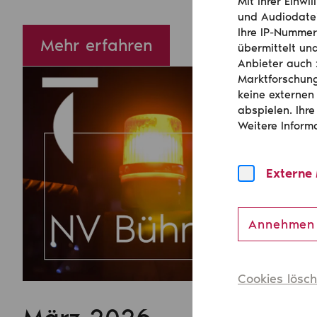
Mit Ihrer Einw
und Audiodatei
Ihre IP-Nummer
Mehr erfahren
übermittelt un
Anbieter auch 
Marktforschung
keine externen
abspielen. Ihre
Weitere Inform
Externe
Annehmen
Cookies lösc