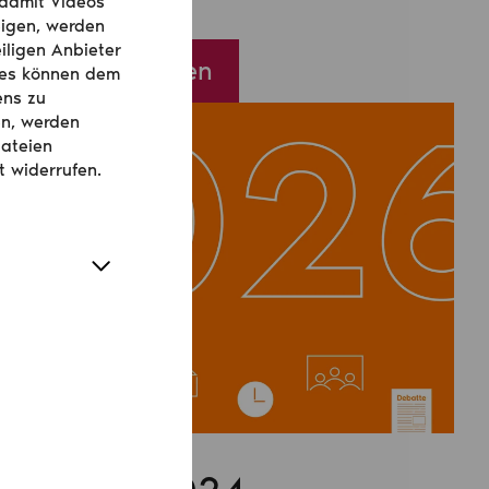
 damit Videos
igen, werden
iligen Anbieter
Mehr erfahren
ies können dem
ens zu
en, werden
dateien
t widerrufen.