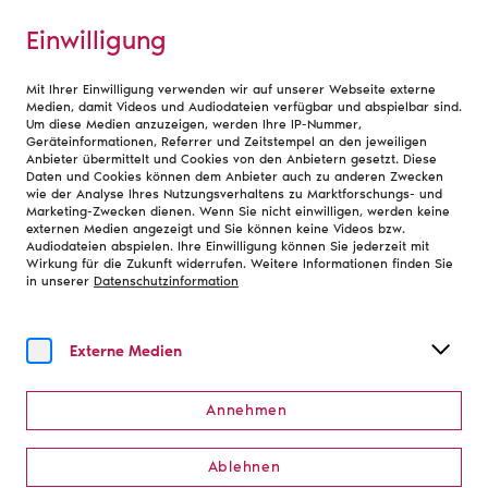
Einwilligung
Mit Ihrer Einwilligung verwenden wir auf unserer Webseite externe
Debatte
Medien, damit Videos und Audiodateien verfügbar und abspielbar sind.
Um diese Medien anzuzeigen, werden Ihre IP-Nummer,
Geräteinformationen, Referrer und Zeitstempel an den jeweiligen
Anbieter übermittelt und Cookies von den Anbietern gesetzt. Diese
Daten und Cookies können dem Anbieter auch zu anderen Zwecken
wie der Analyse Ihres Nutzungsverhaltens zu Marktforschungs- und
Marketing-Zwecken dienen. Wenn Sie nicht einwilligen, werden keine
Zur Übersicht
externen Medien angezeigt und Sie können keine Videos bzw.
Audiodateien abspielen. Ihre Einwilligung können Sie jederzeit mit
Wirkung für die Zukunft widerrufen. Weitere Informationen finden Sie
Monatlich neu: Themen aus
in unserer
Datenschutzinformation
Theater und Orchester
Externe Medien
Newsletter abonnieren
Annehmen
Ablehnen