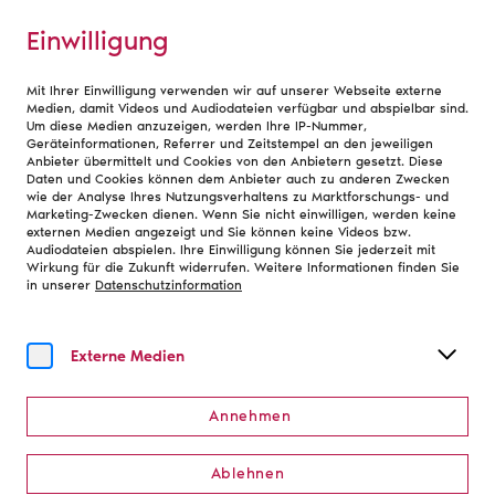
Einwilligung
Mit Ihrer Einwilligung verwenden wir auf unserer Webseite externe
Debatte
Medien, damit Videos und Audiodateien verfügbar und abspielbar sind.
Um diese Medien anzuzeigen, werden Ihre IP-Nummer,
Geräteinformationen, Referrer und Zeitstempel an den jeweiligen
Anbieter übermittelt und Cookies von den Anbietern gesetzt. Diese
Daten und Cookies können dem Anbieter auch zu anderen Zwecken
wie der Analyse Ihres Nutzungsverhaltens zu Marktforschungs- und
Marketing-Zwecken dienen. Wenn Sie nicht einwilligen, werden keine
Zur Übersicht
externen Medien angezeigt und Sie können keine Videos bzw.
Audiodateien abspielen. Ihre Einwilligung können Sie jederzeit mit
Wirkung für die Zukunft widerrufen. Weitere Informationen finden Sie
Monatlich neu: Themen aus
in unserer
Datenschutzinformation
Theater und Orchester
Externe Medien
Newsletter abonnieren
Annehmen
Ablehnen