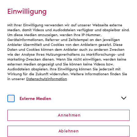
Einwilligung
Mit Ihrer Einwilligung verwenden wir auf unserer Webseite externe
Pressemitteilungen
Medien, damit Videos und Audiodateien verfügbar und abspielbar sind.
Um diese Medien anzuzeigen, werden Ihre IP-Nummer,
Geräteinformationen, Referrer und Zeitstempel an den jeweiligen
Anbieter übermittelt und Cookies von den Anbietern gesetzt. Diese
Daten und Cookies können dem Anbieter auch zu anderen Zwecken
28.10.2025
wie der Analyse Ihres Nutzungsverhaltens zu Marktforschungs- und
Transformation statt
Marketing-Zwecken dienen. Wenn Sie nicht einwilligen, werden keine
externen Medien angezeigt und Sie können keine Videos bzw.
Audiodateien abspielen. Ihre Einwilligung können Sie jederzeit mit
Disruption: Zukunftspakt
Wirkung für die Zukunft widerrufen. Weitere Informationen finden Sie
in unserer
Datenschutzinformation
Bühne – eine
Handlungsempfehlung
Externe Medien
Pressekit herunterladen (ZIP, 1.6MB)
Annehmen
Ablehnen