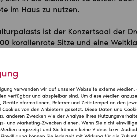
e im Haus zu nutzen.
lturpalasts ist der Konzertsaal der D
00 korallenrote Sitze und eine Weltkl
ihre Konzerte zu erleben. Gleichzeitig 
t ihren ca. 50 Mitarbeitenden in den
igung
der attraktivsten Arbeitgeber im Kultu
ernen Arbeitsplätzen unter Einsatz de
illigung verwenden wir auf unserer Webseite externe Medien,
ools, fordernden Aufgaben rund um 
en verfügbar und abspielbar sind. Um diese Medien anzuze
, Geräteinformationen, Referrer und Zeitstempel an den jewe
(Eigen- und Fremdveranstaltungen) un
d Cookies von den Anbietern gesetzt. Diese Daten und Cook
zu anderen Zwecken wie der Analyse Ihres Nutzungsverhalt
motivierter Mitarbeiter:innen finden In
s- und Marketing-Zwecken dienen. Wenn Sie nicht einwillig
ätigkeitsfeld von Marketing und Vert
 Medien angezeigt und Sie können keine Videos bzw. Audio
 Einwilligung können Sie jederzeit mit Wirkung für die Zukunf