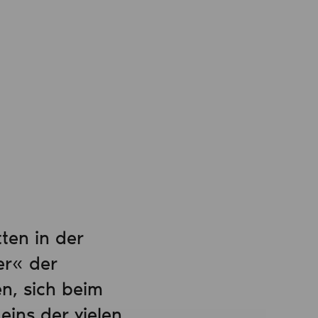
ten in der
er« der
n, sich beim
 eins der vielen