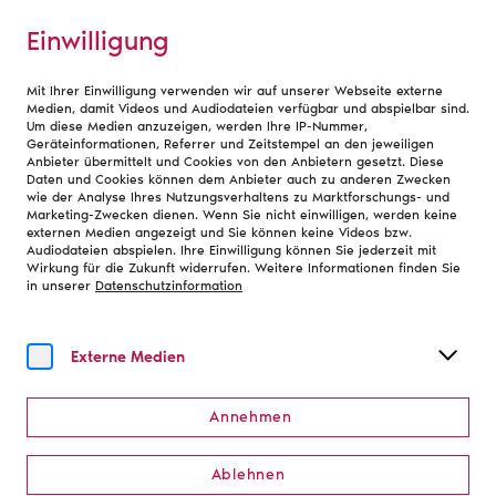
Einwilligung
Mit Ihrer Einwilligung verwenden wir auf unserer Webseite externe
Debatte
Medien, damit Videos und Audiodateien verfügbar und abspielbar sind.
Um diese Medien anzuzeigen, werden Ihre IP-Nummer,
Podcast
|
28. Mai 2025
Geräteinformationen, Referrer und Zeitstempel an den jeweiligen
»Zur Sache!« mit
Anbieter übermittelt und Cookies von den Anbietern gesetzt. Diese
Daten und Cookies können dem Anbieter auch zu anderen Zwecken
wie der Analyse Ihres Nutzungsverhaltens zu Marktforschungs- und
Carsten Brosda
Marketing-Zwecken dienen. Wenn Sie nicht einwilligen, werden keine
externen Medien angezeigt und Sie können keine Videos bzw.
Audiodateien abspielen. Ihre Einwilligung können Sie jederzeit mit
#Brosda
Wirkung für die Zukunft widerrufen. Weitere Informationen finden Sie
in unserer
Datenschutzinformation
Übers Reden reden
Externe Medien
Carsten Brosda ist seit 2020 Präsident des Deutschen
Annehmen
Bühnenvereins. Am 7. Juni stellt sich der Kulturpolitiker
und Hamburgs Senator für Kultur und Medien den
Mitgliedern zur Wiederwahl. In der neuen Folge des
Ablehnen
Podcasts redet er mit Marion Troja übers Reden, seine