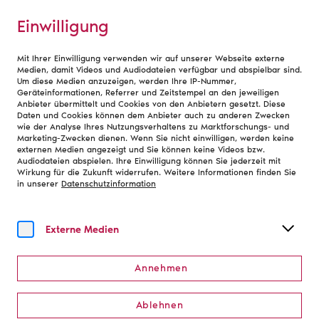
Einwilligung
Mit Ihrer Einwilligung verwenden wir auf unserer Webseite externe
Debatte
Medien, damit Videos und Audiodateien verfügbar und abspielbar sind.
Um diese Medien anzuzeigen, werden Ihre IP-Nummer,
Podcast
|
18. Mai 2026
Geräteinformationen, Referrer und Zeitstempel an den jeweiligen
»Zur Sache!« mit Jutta
Anbieter übermittelt und Cookies von den Anbietern gesetzt. Diese
Daten und Cookies können dem Anbieter auch zu anderen Zwecken
wie der Analyse Ihres Nutzungsverhaltens zu Marktforschungs- und
Allmendinger
Marketing-Zwecken dienen. Wenn Sie nicht einwilligen, werden keine
externen Medien angezeigt und Sie können keine Videos bzw.
Audiodateien abspielen. Ihre Einwilligung können Sie jederzeit mit
#Kulturpolitik
#Transformation
#Kunstfreiheit
Wirkung für die Zukunft widerrufen. Weitere Informationen finden Sie
in unserer
Datenschutzinformation
Verändern ist möglich – mit
Externe Medien
Jutta Allmendinger
Annehmen
Wie ticken Menschen, diese Frage treibt Deutschlands
renommierteste Soziologin Jutta Allmendinger um. Was
Ablehnen
passiert, wenn die passionierte Theatergängerin im